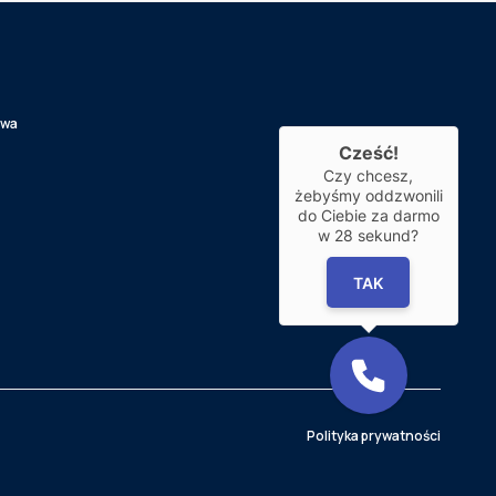
awa
Cześć!
Czy chcesz,
żebyśmy oddzwonili
do Ciebie za darmo
w
28
sekund?
TAK
Polityka prywatności