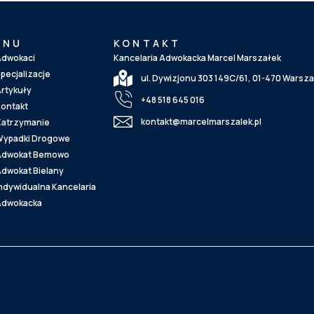
ENU
KONTAKT
dwokaci
Kancelaria Adwokacka Marcel Marszałek
pecjalizacje
ul. Dywizjonu 303 149C/61, 01-470 Warsz
rtykuły
+48 518 645 016
ontakt
kontakt@marcelmarszalek.pl
atrzymanie
ypadki Drogowe
Adwokat Bemowo
dwokat Bielany
ndywidualna Kancelaria
Adwokacka