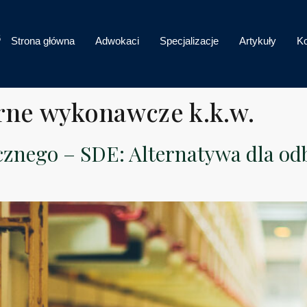
6
Strona główna
Adwokaci
Specjalizacje
Artykuły
Ko
rne wykonawcze k.k.w.
znego – SDE: Alternatywa dla od