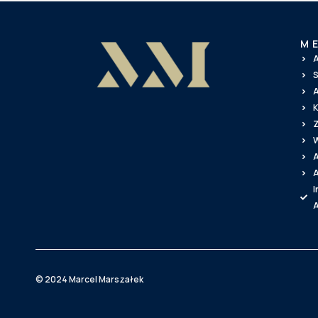
M
A
S
A
K
Z
W
A
I
© 2024 Marcel Marszałek